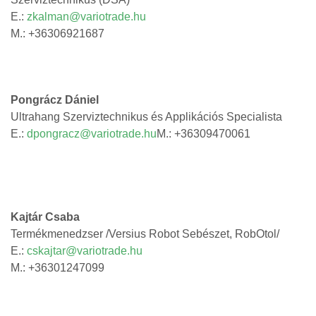
E.:
zkalman@variotrade.hu
M.: +36306921687
Pongrácz Dániel
Ultrahang Szerviztechnikus és Applikációs Specialista
E.:
dpongracz@variotrade.hu
M.: +36309470061
Kajtár Csaba
Termékmenedzser /Versius Robot Sebészet, RobOtol/
E.:
cskajtar@variotrade.hu
M.: +36301247099