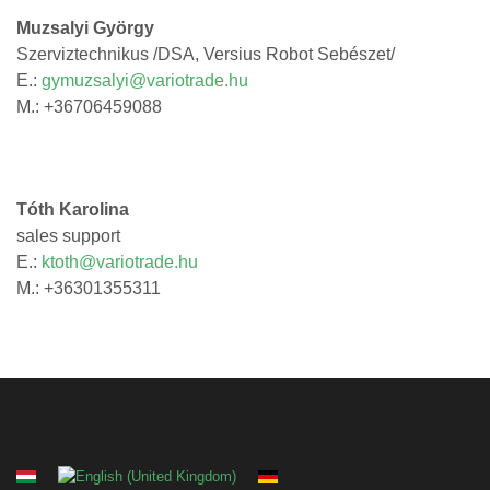
Muzsalyi György
Szerviztechnikus /DSA, Versius Robot Sebészet/
E.:
gymuzsalyi@variotrade.hu
M.: +36706459088
Tóth Karolina
sales support
E.:
ktoth@variotrade.hu
M.: +36301355311
Válasszon nyelvet