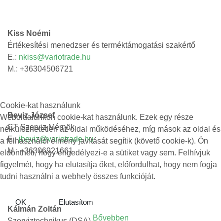
Kiss Noémi
Értékesítési menedzser és terméktámogatási szakértő
E.:
nkiss@variotrade.hu
M.: +36304506721
Cookie-kat használunk
Beviz József
Weboldalunkon cookie-kat használunk. Ezek egy része
CT Szerviz Mérnök
nélkülözhetetlen az oldal működéséhez, míg mások az oldal és
E.:
jbeviz@variotrade.hu
a felhasználói élmény javítását segítik (követő cookie-k). Ön
M.: +36306921661
eldöntheti, hogy engedélyezi-e a sütiket vagy sem. Felhívjuk
figyelmét, hogy ha elutasítja őket, előfordulhat, hogy nem fogja
tudni használni a webhely összes funkcióját.
OK
Elutasítom
Kálmán Zoltán
Bővebben
Szerviztechnikus (DSA)