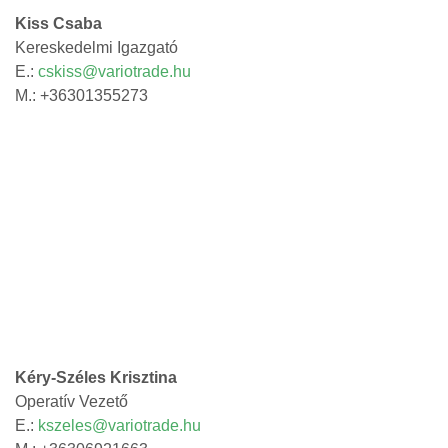
Kiss Csaba
Kereskedelmi Igazgató
E.:
cskiss@variotrade.hu
M.: +36301355273
Kéry-Széles Krisztina
Operatív Vezető
E.:
kszeles@variotrade.hu