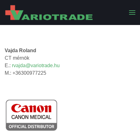
Vajda Roland
CT mérnök
E.:
rvajda@variotrade.hu
M.: +36300977225