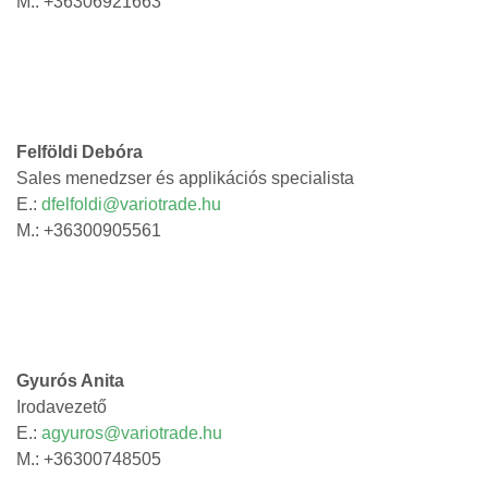
M.: +36306921663
Felföldi Debóra
Sales menedzser és applikációs specialista
E.:
dfelfoldi@variotrade.hu
M.: +36300905561
Gyurós Anita
Irodavezető
E.:
agyuros@variotrade.hu
M.: +36300748505