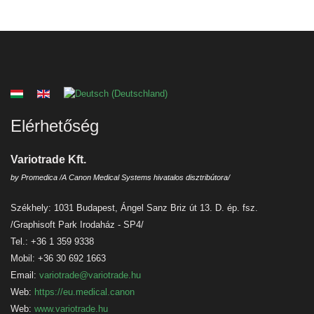
Válasszon nyelvet
Elérhetőség
Variotrade Kft.
by Promedica /A Canon Medical Systems hivatalos disztribútora/
Székhely: 1031 Budapest, Ángel Sanz Briz út 13. D. ép. fsz.
/Graphisoft Park Irodaház - SP4/
Tel.: +36 1 359 9338
Mobil: +36 30 692 1663
Email:
variotrade@variotrade.hu
Web:
https://eu.medical.canon
Web:
www.variotrade.hu