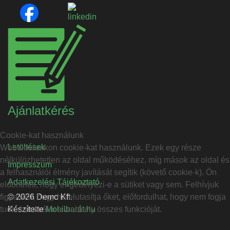
Ajánlatkérés
Cookie-kat használunk
Letöltések
Weboldalunkon cookie-kat használunk. Ezek egy része
nélkülözhetetlen az oldal működéséhez, míg mások az oldal és
Impresszum
a felhasználói élmény javítását segítik (követő cookie-k). Ön
Adatkezelési Tájékoztató
eldöntheti, hogy engedélyezi-e a sütiket vagy sem. Felhívjuk
figyelmét, hogy ha elutasítja őket, előfordulhat, hogy nem fogja
© 2026 Demo Kft.
tudni használni a webhely összes funkcióját.
Készítette
Mobilbarát.hu