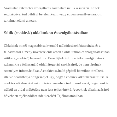
Számtalan internetes szolgáltatás használata múlik a sütiken. Ennek
segítségével tud például bejelentkezni vagy éppen személyre szabott
tartalmat elérni a neten.
Sütik (cookie-k) oldalunkon és szolgáltatásaiban
Oldalaink minél magasabb színvonalú működésének biztosítása és a
felhasználói élmény növelése érdekében a oldalunkon és szolgáltatásaiban
sütiket („cookie”) használunk. Ezen fájlok információkat szolgáltatnak
számunkra a felhasználó oldallátogatási szokásairól, de nem tárolnak
személyes információkat. A cookiet számítógépéről bármikor törölheti,
illetve beállíthatja böngészőjét úgy, hogy a cookiek alkalmazását tiltsa. A
cookiek alkalmazásának tiltásával azonban tudomásul veszi, hogy cookie
nélkül az oldal működése nem lesz teljes értékű. A cookiek alkalmazásáról
bővebben tájékozódhat Adatkezelési Tájékoztatónkban.