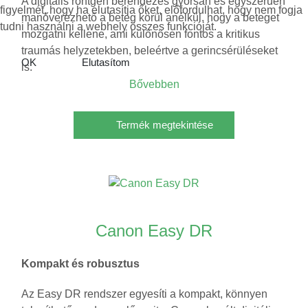
A digitális röntgen berendezés gyorsan és egyszerűen
figyelmét, hogy ha elutasítja őket, előfordulhat, hogy nem fogja
manőverezhető a beteg körül anélkül, hogy a beteget
tudni használni a webhely összes funkcióját.
mozgatni kellene, ami különösen fontos a kritikus
traumás helyzetekben, beleértve a gerincsérüléseket
OK
Elutasítom
is.
Bővebben
Termék megtekintése
Canon Easy DR
Kompakt és robusztus
Az Easy DR rendszer egyesíti a kompakt, könnyen