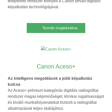
telepíthető rendszer előnyeit a Canon bevált digitális
képalkotási technológiájával.
Termék megtekintése
Canon Aceso+
Az intelligens megoldások a jobb képalkotás
kulcsa
Az Aceso+ prémium kategóriás digitális radiográfiai
rendszer magas képminőséget, klinikai rugalmasságot
és kiváló munkafolyamatokat biztosít a radiográfiai
alkalmazások teljes skálájához.