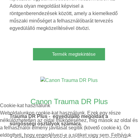
Adora olyan megoldást képvisel a
röntgenberendezések között, amely a kiemelkedő
műszaki minőséget a felhasználóbarát tervezés
egyedülálló megközelítésével ötvözi.
Termék megtekintése
Canon Trauma DR Plus
Cookie-kat használunk
Weboldalunkon cookie-kat használunk. Ezek egy része
Trauma DR Plus - egyedülálló megoldás a
nélkülözhetetlen az oldal működéséhez, míg mások az oldal és
sürgősségi osztályok számára.
a felhasználói élmény javítását segítik (követő cookie-k). Ön
eldöntheti, hogy engedélyezi-e a sütiket vagy sem. Felhívjuk