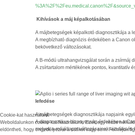
%3A%2F%2Feu.medical.canon%2F&source_ve_p
Kihívások a máj képalkotásában
A májbetegségek képalkotó diagnosztikája a le
A megbízható diagnózis érdekében a Canon olya
bekövetkező változásokat.
A B-módú ultrahangvizsgálat során a zsírmáj di
A zsírtartalom mértékének pontos, kvantitatív
lefedése
A májbetegségek diagnosztikája napjaink egyi
Cookie-kat használunk
A diagnosztikus bizonyosság érdekében a Canon
Weboldalunkon cookie-kat használunk. Ezek egy része nélkülözh
melyek a májállapot változásainak vizuális és k
eldöntheti, hogy engedélyezi-e a sütiket vagy sem. Felhívjuk fig