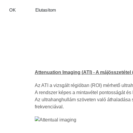
OK
Elutasítom
Attenuation Imaging (ATI) -
A májösszetétel (
Az ATI a vizsgált régióban (ROI) mérhető ultraha
A rendszer képes a mintavétel pontosságát és 
Az ultrahanghullám szöveten való áthaladása s
frekvenciával.