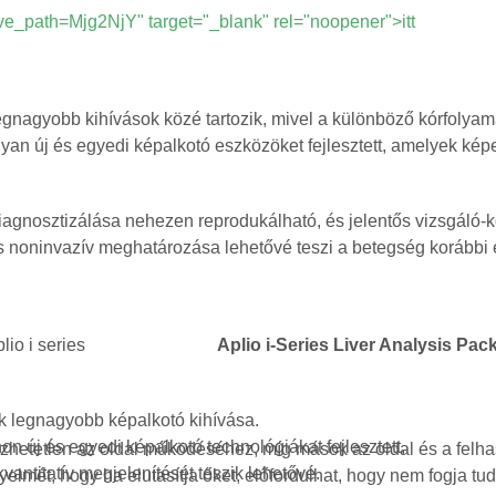
ath=Mjg2NjY" target="_blank" rel="noopener">itt
gnagyobb kihívások közé tartozik, mivel a különböző kórfolyam
n új és egyedi képalkotó eszközöket fejlesztett, amelyek képe
agnosztizálása nehezen reprodukálható, és jelentős vizsgáló-kö
 és noninvazív meghatározása lehetővé teszi a betegség korábbi
Aplio i-Series Liver Analysis Pa
k legnagyobb képalkotó kihívása.
 új és egyedi képalkotó technológiákat fejlesztett,
etetlen az oldal működéséhez, míg mások az oldal és a felhasz
vantitatív megjelenítését teszik lehetővé.
yelmét, hogy ha elutasítja őket, előfordulhat, hogy nem fogja tu