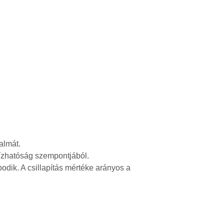
almát.
bízhatóság szempontjából.
dik. A csillapítás mértéke arányos a