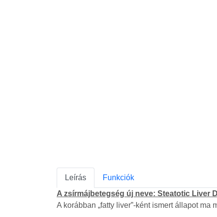
Leírás
Funkciók
A zsírmájbetegség új neve: Steatotic Liver 
A korábban „fatty liver”-ként ismert állapot ma