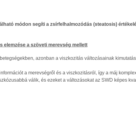
álható módon segíti a zsírfelhalmozódás (steatosis) értékelé
s elemzése a szöveti merevség mellett
betegségekben, azonban a viszkozitás változásainak kimutatása –
ormációt a merevségről és a viszkozitásról, így a máj komplexe
zkózusabbá válik, és ezeket a változásokat az SWD képes kvant