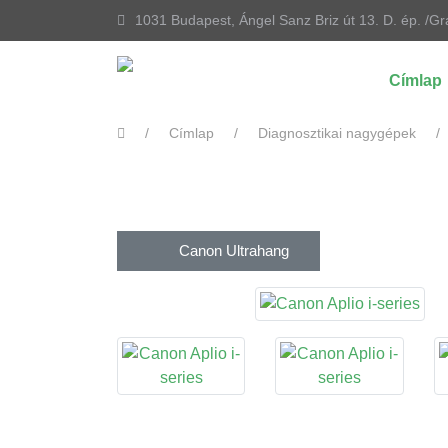
1031 Budapest, Ángel Sanz Briz út 13. D. ép. /Gr
Címlap
Címlap
Diagnosztikai nagygépek
Canon Ultrahang