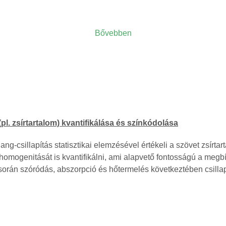
Bővebben
pl. zsírtartalom) kvantifikálása és színkódolása
ng-csillapítás statisztikai elemzésével értékeli a szövet zsírtart
homogenitását is kvantifikálni, ami alapvető fontosságú a meg
orán szóródás, abszorpció és hőtermelés következtében csillapo