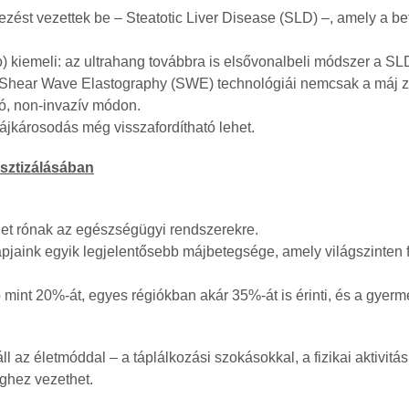
ezést vezettek be – Steatotic Liver Disease (SLD) –, amely a 
o) kiemeli: az ultrahang továbbra is elsővonalbeli módszer a SL
s Shear Wave Elastography (SWE) technológiái nemcsak a máj zsí
, non-invazív módon.
ájkárosodás még visszafordítható lehet.
osztizálásában
het rónak az egészségügyi rendszerekre.
pjaink egyik legjelentősebb májbetegsége, amely világszinte
mint 20%-át, egyes régiókban akár 35%-át is érinti, és a gyerm
l az életmóddal – a táplálkozási szokásokkal, a fizikai aktivitá
ghez vezethet.