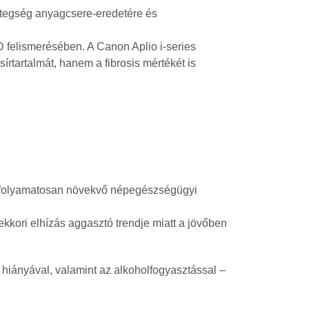
betegség anyagcsere-eredetére és
D felismerésében. A Canon Aplio i-series
rtartalmát, hanem a fibrosis mértékét is
n folyamatosan növekvő népegészségügyi
ekkori elhízás aggasztó trendje miatt a jövőben
s hiányával, valamint az alkoholfogyasztással –