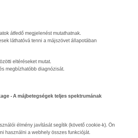
atok átfedő megjelenést mutathatnak.
sek láthatóvá tenni a májszövet állapotában
zötti eltéréseket mutat.
 és megbízhatóbb diagnózisát.
ckage - A májbetegségek teljes spektrumának
nálói élmény javítását segítik (követő cookie-k). Ön
dni használni a webhely összes funkcióját.