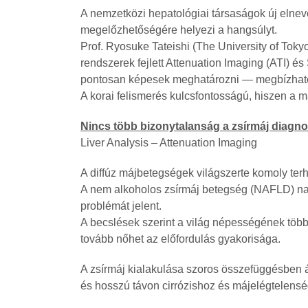
A nemzetközi hepatológiai társaságok új elnev
megelőzhetőségére helyezi a hangsúlyt.
Prof. Ryosuke Tateishi (The University of Toky
rendszerek fejlett Attenuation Imaging (ATI) é
pontosan képesek meghatározni — megbízható
A korai felismerés kulcsfontosságú, hiszen a m
Nincs több bizonytalanság a zsírmáj diagn
Liver Analysis – Attenuation Imaging
A diffúz májbetegségek világszerte komoly ter
A nem alkoholos zsírmáj betegség (NAFLD) na
problémát jelent.
A becslések szerint a világ népességének több 
tovább nőhet az előfordulás gyakorisága.
A zsírmáj kialakulása szoros összefüggésben ál
és hosszú távon cirrózishoz és májelégtelensé