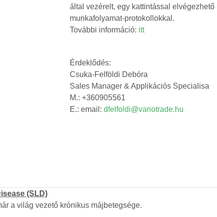
által vezérelt, egy kattintással elvégezhető 
munkafolyamat-protokollokkal.
További információ:
itt
Érdeklődés:
Csuka-Felföldi Debóra
Sales Manager & Applikációs Specialisa
M.: +360905561
E.: email:
dfelfoldi@variotrade.hu
Disease (SLD)
 már a világ vezető krónikus májbetegsége.